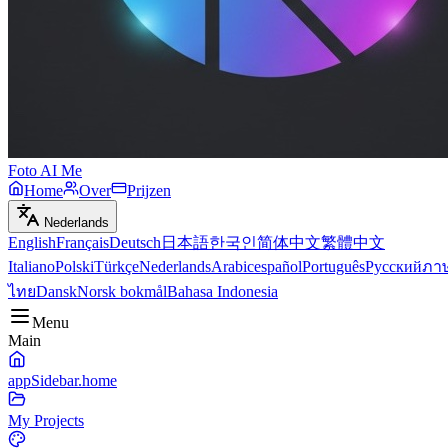
Foto AI Me
Home
Over
Prijzen
Nederlands
English
Français
Deutsch
日本語
한국인
简体中文
繁體中文
Italiano
Polski
Türkçe
Nederlands
Arabic
español
Português
Русский
ภา
ไทย
Dansk
Norsk bokmål
Bahasa Indonesia
Menu
Main
appSidebar.home
My Projects