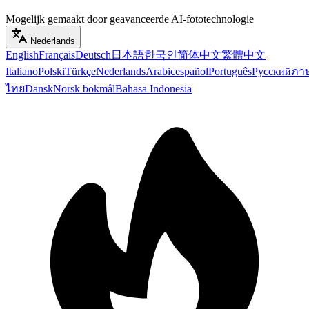
Mogelijk gemaakt door geavanceerde AI-fototechnologie
Nederlands
English
Français
Deutsch
日本語
한국인
简体中文
繁體中文
Italiano
Polski
Türkçe
Nederlands
Arabic
español
Português
Русский
ภา
ไทย
Dansk
Norsk bokmål
Bahasa Indonesia