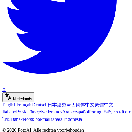
X
Nederlands
English
Français
Deutsch
日本語
한국인
简体中文
繁體中文
Italiano
Polski
Türkçe
Nederlands
Arabic
español
Português
Русский
ภา
ไทย
Dansk
Norsk bokmål
Bahasa Indonesia
©
2026
FotoAI
.
Alle rechten voorbehouden