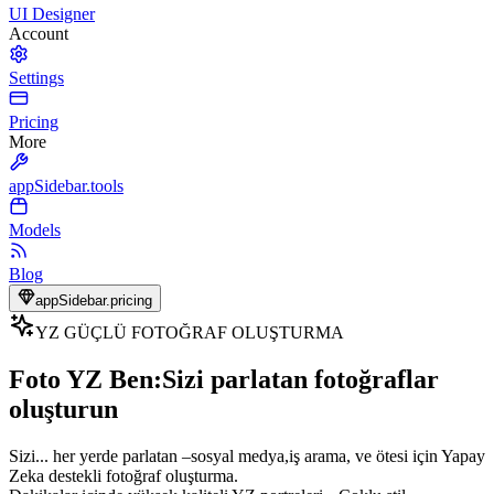
UI Designer
Account
Settings
Pricing
More
appSidebar.tools
Models
Blog
appSidebar.pricing
YZ GÜÇLÜ FOTOĞRAF OLUŞTURMA
Foto YZ Ben:
Sizi parlatan fotoğraflar
oluşturun
Sizi...
her yerde parlatan
–
sosyal medya
,
iş arama
,
ve ötesi için Yapay
Zeka destekli fotoğraf oluşturma
.