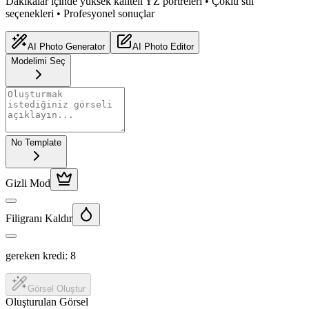
Dakikalar içinde yüksek kaliteli YZ portreleri • Çoklu stil
seçenekleri • Profesyonel sonuçlar
AI Photo Generator
AI Photo Editor
Modelimi Seç
No Template
Gizli Mod
Filigranı Kaldır
gereken kredi:
8
Görsel Oluştur
Oluşturulan Görsel