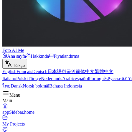
Foto AI Me
Ana sayfa
Hakkında
Fiyatlandırma
Türkçe
English
Français
Deutsch
日本語
한국인
简体中文
繁體中文
Italiano
Polski
Türkçe
Nederlands
Arabic
español
Português
Русский
ภา
ไทย
Dansk
Norsk bokmål
Bahasa Indonesia
Menu
Main
appSidebar.home
My Projects