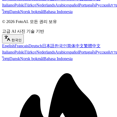
Italiano
Polski
Türkçe
Nederlands
Arabic
español
Português
Русский
ภา
ไทย
Dansk
Norsk bokmål
Bahasa Indonesia
©
2026
FotoAI
.
모든 권리 보유
고급 AI 사진 기술 기반
한국인
English
Français
Deutsch
日本語
한국인
简体中文
繁體中文
Italiano
Polski
Türkçe
Nederlands
Arabic
español
Português
Русский
ภา
ไทย
Dansk
Norsk bokmål
Bahasa Indonesia