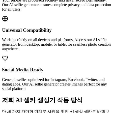
Your photos are processed securely and never stored permanently.
Our AI selfie generator ensures complete privacy and data protection
for all users.
Universal Compatibility
Works perfectly on all devices and platforms. Access our AI selfie
generator from desktop, mobile, or tablet for seamless photo creation
anywhere.
Social Media Ready
Generate selfies optimized for Instagram, Facebook, Twitter, and
dating apps. Our AI selfie generator creates images perfect for any
social platform.
저희 AI 셀카 생성기 작동 방식
단 세 가지 간단한 단계로 사진을 멋진 AI 생성 셀카로 바꿔보