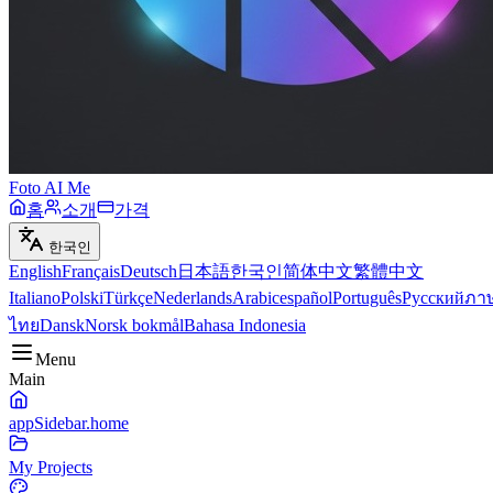
Foto AI Me
홈
소개
가격
한국인
English
Français
Deutsch
日本語
한국인
简体中文
繁體中文
Italiano
Polski
Türkçe
Nederlands
Arabic
español
Português
Русский
ภา
ไทย
Dansk
Norsk bokmål
Bahasa Indonesia
Menu
Main
appSidebar.home
My Projects