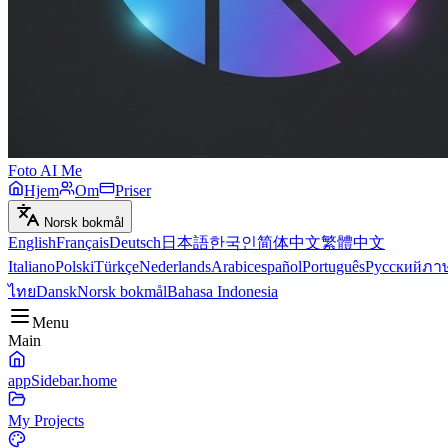
Foto AI Me
Hjem
Om
Priser
Norsk bokmål
English
Français
Deutsch
日本語
한국인
简体中文
繁體中文
Italiano
Polski
Türkçe
Nederlands
Arabic
español
Português
Русский
ภา
ไทย
Dansk
Norsk bokmål
Bahasa Indonesia
Menu
Main
appSidebar.home
My Projects