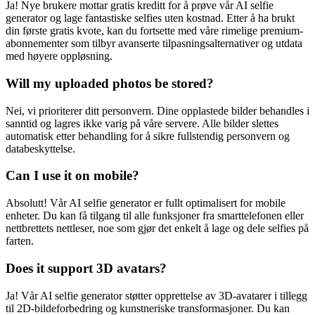
Ja! Nye brukere mottar gratis kreditt for å prøve vår AI selfie
generator og lage fantastiske selfies uten kostnad. Etter å ha brukt
din første gratis kvote, kan du fortsette med våre rimelige premium-
abonnementer som tilbyr avanserte tilpasningsalternativer og utdata
med høyere oppløsning.
Will my uploaded photos be stored?
Nei, vi prioriterer ditt personvern. Dine opplastede bilder behandles i
sanntid og lagres ikke varig på våre servere. Alle bilder slettes
automatisk etter behandling for å sikre fullstendig personvern og
databeskyttelse.
Can I use it on mobile?
Absolutt! Vår AI selfie generator er fullt optimalisert for mobile
enheter. Du kan få tilgang til alle funksjoner fra smarttelefonen eller
nettbrettets nettleser, noe som gjør det enkelt å lage og dele selfies på
farten.
Does it support 3D avatars?
Ja! Vår AI selfie generator støtter opprettelse av 3D-avatarer i tillegg
til 2D-bildeforbedring og kunstneriske transformasjoner. Du kan