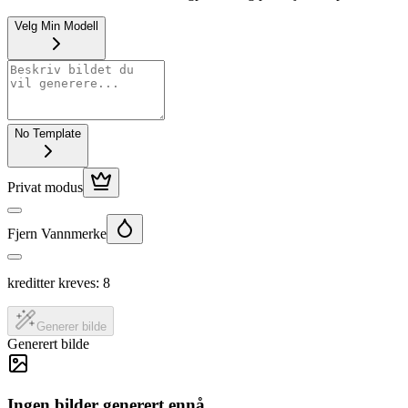
Velg Min Modell
No Template
Privat modus
Fjern Vannmerke
kreditter kreves:
8
Generer bilde
Generert bilde
Ingen bilder generert ennå