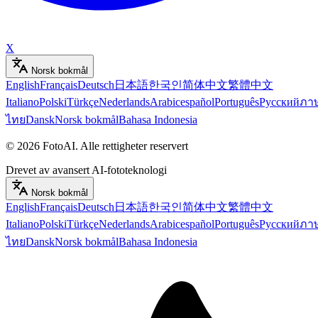
X
Norsk bokmål
English
Français
Deutsch
日本語
한국인
简体中文
繁體中文
Italiano
Polski
Türkçe
Nederlands
Arabic
español
Português
Русский
ภา
ไทย
Dansk
Norsk bokmål
Bahasa Indonesia
©
2026
FotoAI
.
Alle rettigheter reservert
Drevet av avansert AI-fototeknologi
Norsk bokmål
English
Français
Deutsch
日本語
한국인
简体中文
繁體中文
Italiano
Polski
Türkçe
Nederlands
Arabic
español
Português
Русский
ภา
ไทย
Dansk
Norsk bokmål
Bahasa Indonesia