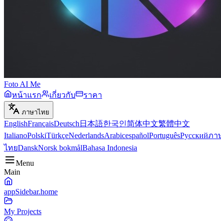
Foto AI Me
หน้าแรก
เกี่ยวกับ
ราคา
ภาษาไทย
English
Français
Deutsch
日本語
한국인
简体中文
繁體中文
Italiano
Polski
Türkçe
Nederlands
Arabic
español
Português
Русский
ภา
ไทย
Dansk
Norsk bokmål
Bahasa Indonesia
Menu
Main
appSidebar.home
My Projects