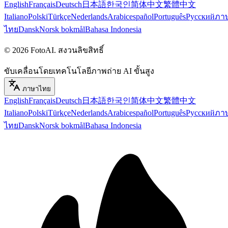
English
Français
Deutsch
日本語
한국인
简体中文
繁體中文
Italiano
Polski
Türkçe
Nederlands
Arabic
español
Português
Русский
ภา
ไทย
Dansk
Norsk bokmål
Bahasa Indonesia
©
2026
FotoAI
.
สงวนลิขสิทธิ์
ขับเคลื่อนโดยเทคโนโลยีภาพถ่าย AI ขั้นสูง
ภาษาไทย
English
Français
Deutsch
日本語
한국인
简体中文
繁體中文
Italiano
Polski
Türkçe
Nederlands
Arabic
español
Português
Русский
ภา
ไทย
Dansk
Norsk bokmål
Bahasa Indonesia