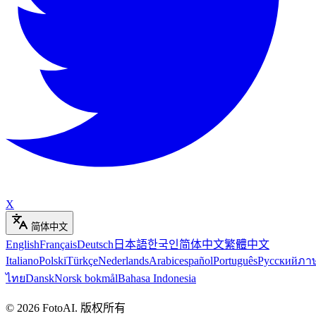
X
简体中文
English
Français
Deutsch
日本語
한국인
简体中文
繁體中文
Italiano
Polski
Türkçe
Nederlands
Arabic
español
Português
Русский
ภา
ไทย
Dansk
Norsk bokmål
Bahasa Indonesia
©
2026
FotoAI
.
版权所有