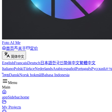
Foto AI Me
首页
关于
定价
简体中文
English
Français
Deutsch
日本語
한국인
简体中文
繁體中文
Italiano
Polski
Türkçe
Nederlands
Arabic
español
Português
Русский
ภา
ไทย
Dansk
Norsk bokmål
Bahasa Indonesia
Menu
Main
appSidebar.home
My Projects