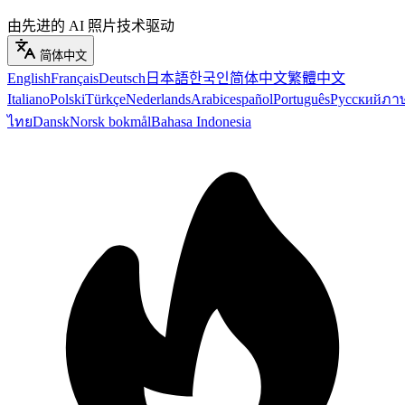
由先进的 AI 照片技术驱动
简体中文
English
Français
Deutsch
日本語
한국인
简体中文
繁體中文
Italiano
Polski
Türkçe
Nederlands
Arabic
español
Português
Русский
ภา
ไทย
Dansk
Norsk bokmål
Bahasa Indonesia