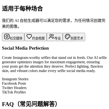
适用于每种场合
我们的 AI 自拍生成器可以满足您的需求，为任何情况创建完
美的图像。
社交媒体
约会档案
专业
创意艺术
Social Media Perfection
Create Instagram-worthy selfies that stand out in feeds. Our AI selfie
generator optimizes images for maximum engagement, ensuring
your posts get the attention they deserve. Perfect lighting, flawless
skin, and vibrant colors make every selfie social media ready.
Instagram Stories
Facebook Posts
Twitter Headers
TikTok Profiles
FAQ（常见问题解答）