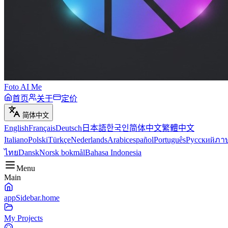
Foto AI Me
首页
关于
定价
简体中文
English
Français
Deutsch
日本語
한국인
简体中文
繁體中文
Italiano
Polski
Türkçe
Nederlands
Arabic
español
Português
Русский
ภา
ไทย
Dansk
Norsk bokmål
Bahasa Indonesia
Menu
Main
appSidebar.home
My Projects