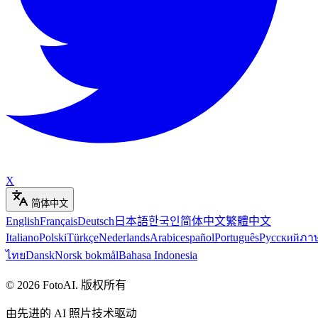
X
简体中文
English
Français
Deutsch
日本語
한국인
简体中文
繁體中文
Italiano
Polski
Türkçe
Nederlands
Arabic
español
Português
Русский
ภา
ไทย
Dansk
Norsk bokmål
Bahasa Indonesia
©
2026
FotoAI
.
版权所有
由先进的 AI 照片技术驱动